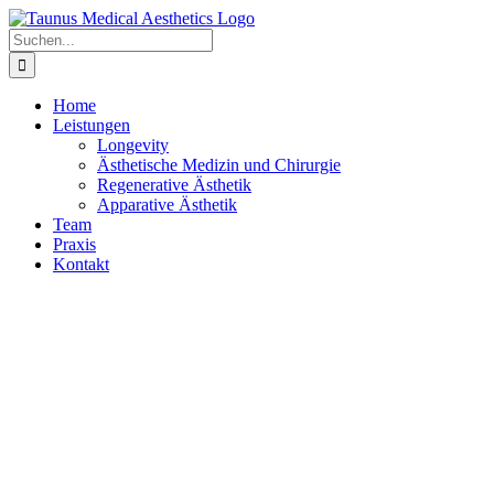
Zum
Inhalt
Suche
springen
nach:
Home
Leistungen
Longevity
Ästhetische Medizin und Chirurgie
Regenerative Ästhetik
Apparative Ästhetik
Team
Praxis
Kontakt